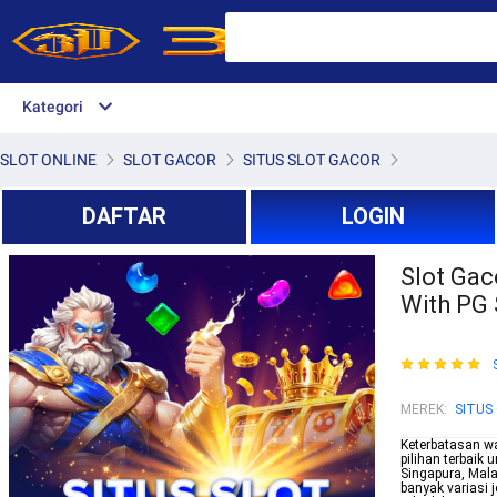
Kategori
SLOT ONLINE
SLOT GACOR
SITUS SLOT GACOR
DAFTAR
LOGIN
Slot Gac
With PG 
MEREK
:
SITUS
Keterbatasan wa
pilihan terbaik 
Singapura, Malay
banyak variasi 